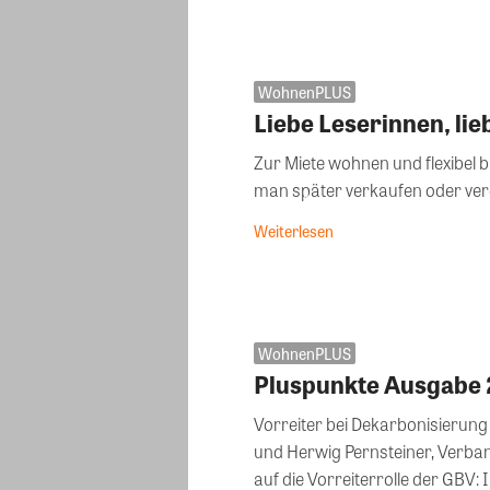
WohnenPLUS
Liebe Leserinnen, lie
Zur Miete wohnen und flexibel b
man später verkaufen oder vere
Weiterlesen
WohnenPLUS
Pluspunkte Ausgabe 
Vorreiter bei Dekarbonisierung Klaus Baringer, Verbandsobmann GB
und Herwig Pernsteiner, Verban
auf die Vorreiterrolle der GBV: In