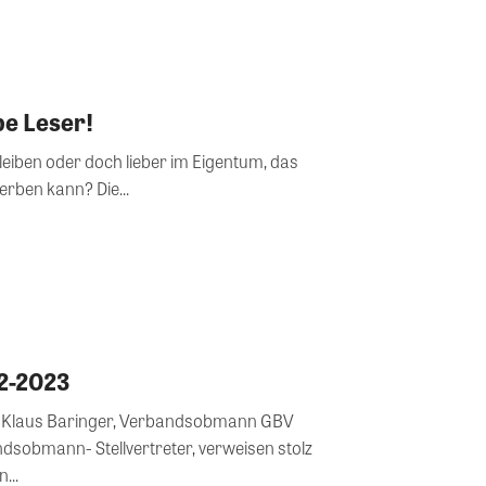
be Leser!
leiben oder doch lieber im Eigentum, das
rben kann? Die...
2-2023
V
dsobmann- Stellvertreter, verweisen stolz
...