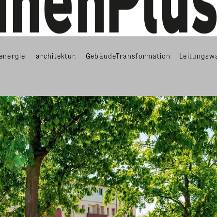
energie.
architektur.
GebäudeTransformation
Leitungsw