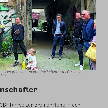
etern gemeinsam mit der Selbstbau eG renoviert –
Gary
enschafter
VWBF führte zur Bremer Höhe in der