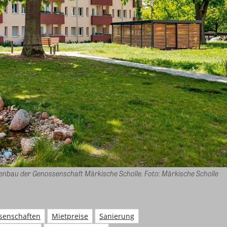
attenbau der Genossenschaft Märkische Scholle. Foto: Märkische Scholle
senschaften
Mietpreise
Sanierung