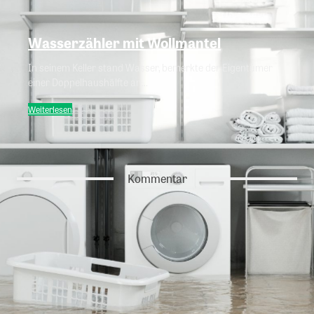
Wasserzähler mit Wollmantel
In seinem Keller stand Wasser, bemerkte der Eigentümer
einer Doppelhaushälfte an...
Weiterlesen
Kommentar
Feuchteschäden entstehen nicht erst
durch Wasser – sondern durch
fehlende Voraussicht
Sehr geehrte Leserin, sehr geehrter Leser,
Wasserschäden beginnen selten mit einem Rohrbruch. Sie
entstehen meist viel früher – durch Entscheidungen, die nicht