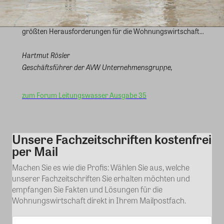
getroffen wurden, durch fehlendes Wissen oder weil
Warnsignale unbemerkt bleiben. Genau darin liegt eine der
größten Herausforderungen für die Wohnungswirtschaft...
Hartmut Rösler
Geschäftsführer der AVW Unternehmensgruppe,
zum Forum Leitungswasser Ausgabe 35
Unsere Fachzeitschriften kostenfrei
Kommentar
per Mail
Machen Sie es wie die Profis: Wählen Sie aus, welche
unserer Fachzeitschriften Sie erhalten möchten und
empfangen Sie Fakten und Lösungen für die
Wohnungswirtschaft direkt in Ihrem Mailpostfach.