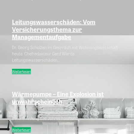
Leitungswasserschäden: Vom
Versicherungsthema zur
Managementaufgabe
Dr. Georg Scholzen im Gespräch mit Wohnungswirtschaft
heute. Chefredakteur Gerd Warda
Leitungswasserschäden...
Weiterlesen
Wärmepumpe – Eine Explosion ist
unwahrscheinlich
Nach den mehrtägigen Stromausfällen im Südwesten
Berlins Anfang des Jahres häuften...
Weiterlesen