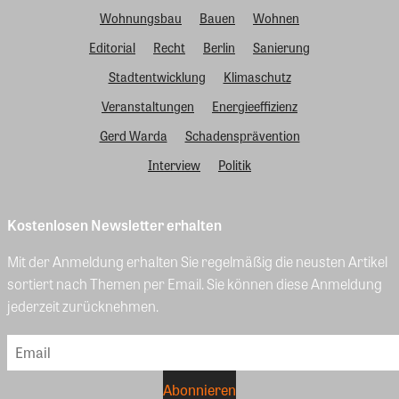
Wohnungsbau
Bauen
Wohnen
Editorial
Recht
Berlin
Sanierung
Stadtentwicklung
Klimaschutz
Veranstaltungen
Energieeffizienz
Gerd Warda
Schadensprävention
Interview
Politik
Kostenlosen Newsletter erhalten
Mit der Anmeldung erhalten Sie regelmäßig die neusten Artikel
sortiert nach Themen per Email. Sie können diese Anmeldung
jederzeit zurücknehmen.