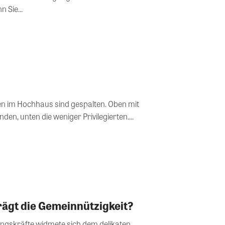
ZISKA LEEB Wenn Sie...
n im Hochhaus sind gespalten. Oben mit
n, unten die weniger Privilegierten....
rägt die Gemeinnützigkeit?
ungskräfte widmete sich dem delikaten