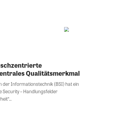
nschzentrierte
zentrales Qualitätsmerkmal
n der Informationstechnik (BSI) hat ein
 Security – Handlungsfelder
it“...