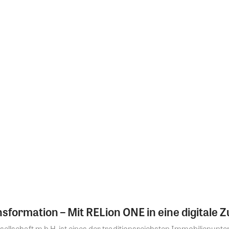
sformation – Mit RELion ONE in eine digitale Z
lschaft m.b.H. ist eines der traditionsreichsten Immobilienunt