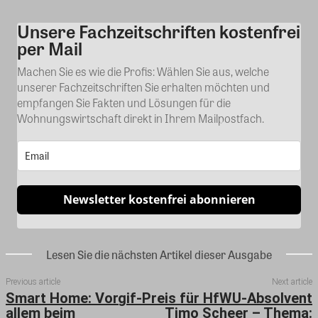
Unsere Fachzeitschriften kostenfrei
Kommentar
per Mail
Machen Sie es wie die Profis: Wählen Sie aus, welche
unserer Fachzeitschriften Sie erhalten möchten und
empfangen Sie Fakten und Lösungen für die
Wohnungswirtschaft direkt in Ihrem Mailpostfach.
Newsletter kostenfrei abonnieren
Lesen Sie die nächsten Artikel dieser Ausgabe
Previous article
Next article
Smart Home: Vor
gif-Preis für HfWU-Absolvent
allem beim
Timo Scheer – Thema: