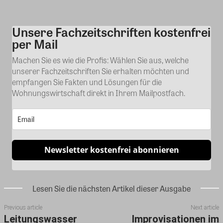
Unsere Fachzeitschriften kostenfrei
Kommentar
per Mail
Machen Sie es wie die Profis: Wählen Sie aus, welche
unserer Fachzeitschriften Sie erhalten möchten und
empfangen Sie Fakten und Lösungen für die
Wohnungswirtschaft direkt in Ihrem Mailpostfach.
Newsletter kostenfrei abonnieren
Lesen Sie die nächsten Artikel dieser Ausgabe
Previous article
Next article
Leitungswasser
Improvisationen im