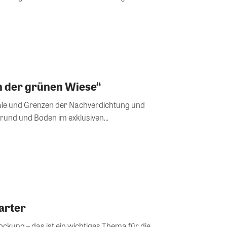
 der grünen Wiese“
iale und Grenzen der Nachverdichtung und
rund und Boden im exklusiven...
arter
kung – das ist ein wichtiges Thema für die