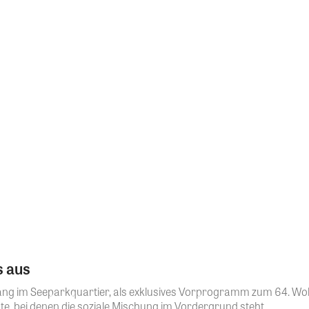
s aus
ang im Seeparkquartier, als exklusives Vorprogramm zum 64. W
, bei denen die soziale Mischung im Vordergrund steht....