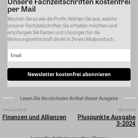
Unsere Fachzeitschriften kostenfrei
Kommentar
per Mail
Machen Sie es wie die Profis: Wählen Sie aus, welche
unserer Fachzeitschriften Sie erhalten möchten und
empfangen Sie Fakten und Lösungen für die
Wohnungswirtschaft direkt in Ihrem Mailpostfach.
Newsletter kostenfrei abonnieren
Lesen Sie die nächsten Artikel dieser Ausgabe
Previous article
Next article
Finanzen und Allianzen
Pluspunkte Ausgabe
3-2024