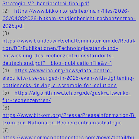
Strategie_V2_barrierefrei_final.pdf
(2)
https://www.bitkom.org/sites/main/files/2026-
03/04032026-bitkom-studienbericht-rechenzentren-
2025.pdf
(3)
https://www.bundeswirtschaftsministerium.de/Redak
tion/DE/Publikationen/Technologie/stand-und-
entwicklung-des-rechenzentrumsstandorts-
deutschland.pdf?__blob=publicationFile&v=1
(4)
https://www.iea.org/news/data-centre-
electricity-use-surged-in-2025-even-with-tightening-
bottlenecks-driving-a-scramble-for-solutions
(5)
https://algorithmwatch.org/de/gaskraftwerke-
fur-rechenzentren/
(6)
https://www.bitkom.org/Presse/Presseinformation/Bi
tkom-zur-Nationalen-Rechenzentrumsstrategie
(7)
https://www.germandatacenters.com/news/detail/bu