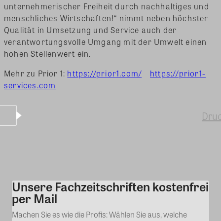
unternehmerischer Freiheit durch nachhaltiges und
menschliches Wirtschaften!“ nimmt neben höchster
Qualität in Umsetzung und Service auch der
verantwortungsvolle Umgang mit der Umwelt einen
hohen Stellenwert ein.
Mehr zu Prior 1:
https://prior1.com/
https://prior1-
services.com
Dru
Unsere Fachzeitschriften kostenfrei
Kommentar
per Mail
Machen Sie es wie die Profis: Wählen Sie aus, welche