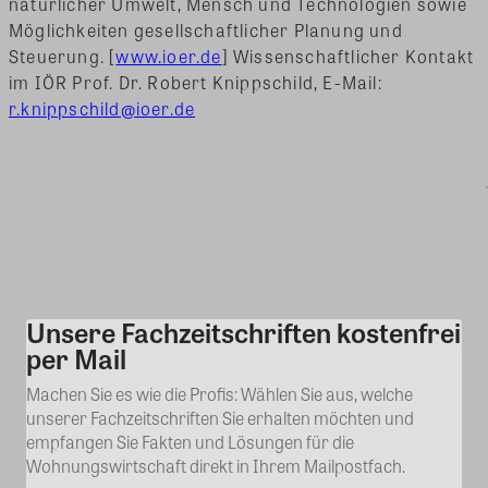
natürlicher Umwelt, Mensch und Technologien sowie
Möglichkeiten gesellschaftlicher Planung und
Steuerung. [
www.ioer.de
] Wissenschaftlicher Kontakt
im IÖR Prof. Dr. Robert Knippschild, E-Mail:
r.knippschild@ioer.de
Unsere Fachzeitschriften kostenfrei
Kommentar
per Mail
Machen Sie es wie die Profis: Wählen Sie aus, welche
unserer Fachzeitschriften Sie erhalten möchten und
empfangen Sie Fakten und Lösungen für die
Wohnungswirtschaft direkt in Ihrem Mailpostfach.