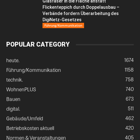
Glasfaser in die Fläche anstatt
Flickenteppich durch Doppelausbau –
Verbände fordern Überarbeitung des
DigiNetz-Gesetzes
Führung/Kommunikation
POPULAR CATEGORY
1674
heute.
1158
Führung/Kommunikation
758
technik.
740
WohnenPLUS
673
Bauen
511
digital.
462
Gebäude/Umfeld
420
Betriebskosten aktuell
405
Normen & Veranstaltungen