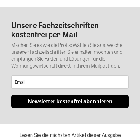
Unsere Fachzeitschriften
Kommentar
kostenfrei per Mail
Machen Sie es wie die Profis: Wählen Sie aus, welche
unserer Fachzeitschriften Sie erhalten möchten und
empfangen Sie Fakten und Lösungen für die
Wohnungswirtschaft direkt in Ihrem Mailpostfach.
Newsletter kostenfrei abonnieren
Lesen Sie die nächsten Artikel dieser Ausgabe