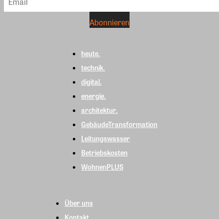
heute.
technik.
digital.
energie.
architektur.
GebäudeTransformation
Leitungswasser
Betriebskosten
WohnenPLUS
Über uns
Kontakt