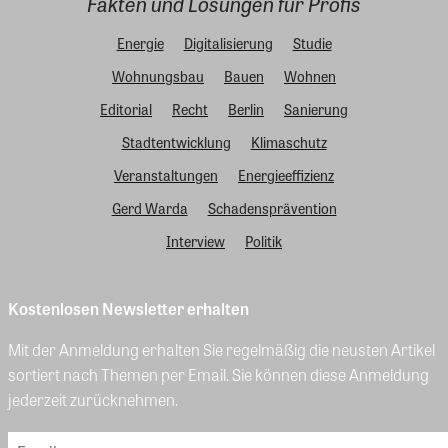
Fakten und Lösungen für Profis
Energie
Digitalisierung
Studie
Wohnungsbau
Bauen
Wohnen
Editorial
Recht
Berlin
Sanierung
Stadtentwicklung
Klimaschutz
Veranstaltungen
Energieeffizienz
Gerd Warda
Schadensprävention
Interview
Politik
Kostenlosen Newsletter erhalten
Mit der Anmeldung erhalten Sie regelmäßig die neusten Artikel
sortiert nach Themen per Email. Sie können diese Anmeldung
jederzeit zurücknehmen.