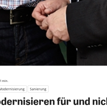
 1
min.
Modernisierung
Sanierung
dernisieren für und nic