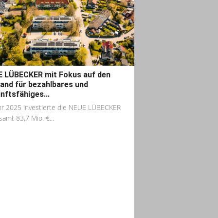
 LÜBECKER mit Fokus auf den
and für bezahlbares und
nftsfähiges...
hr 2025 investierte die NEUE LÜBECKER
samt 83,7 Mio. €...