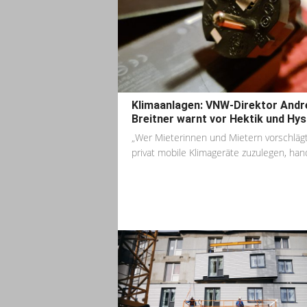
Klimaanlagen: VNW-Direktor Andr
Breitner warnt vor Hektik und Hys
„Wer Mieterinnen und Mietern vorschlägt
privat mobile Klimageräte zuzulegen, hande