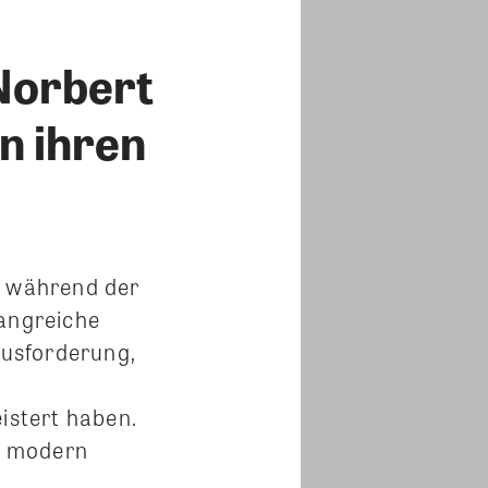
 Norbert
n ihren
h während der
angreiche
ausforderung,
stert haben.
ne modern