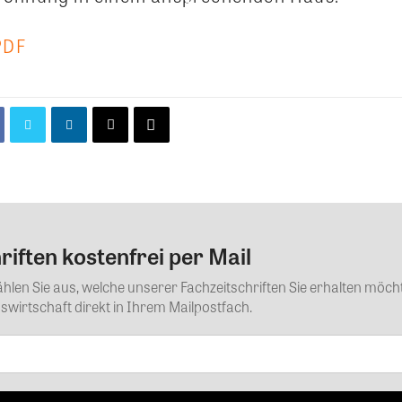
PDF
iften kostenfrei per Mail
Kommentar
Wählen Sie aus, welche unserer Fachzeitschriften Sie erhalten mö
wirtschaft direkt in Ihrem Mailpostfach.