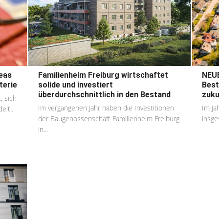
eas
Familienheim Freiburg wirtschaftet
NEUE
terie
solide und investiert
Best
überdurchschnittlich in den Bestand
zuku
, sich
Im vergangenen Jahr haben die Investitionen
Im Ja
lt...
der Baugenossenschaft Familienheim Freiburg
insge
in...