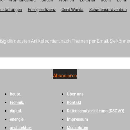
nstaltungen
Energieeffizienz
Gerd Warda
Schadensprävention
ig die neusten Artikel sortiert nach Themen per Email. Sie könne
heute.
Über uns
technik.
Kontakt
digital.
Datenschutzerklärung (DSGVO)
energie.
Impressum
architektur.
Mediadaten