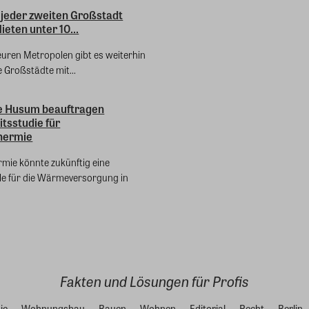
 jeder zweiten Großstadt
ieten unter 10...
euren Metropolen gibt es weiterhin
ie Großstädte mit...
e Husum beauftragen
tsstudie für
hermie
rmie könnte zukünftig eine
lle für die Wärmeversorgung in
Fakten und Lösungen für Profis
ie
Wohnungsbau
Bauen
Wohnen
Editorial
Recht
Berlin