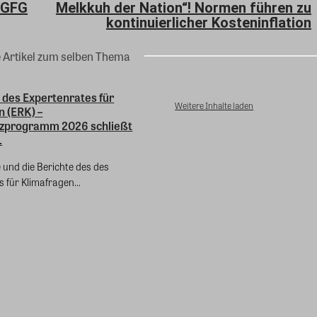
BGFG
Melkkuh der Nation“! Normen führen zu
kontinuierlicher Kosteninflation
e Artikel zum selben Thema
 des Expertenrates für
Weitere Inhalte laden
n (ERK) –
zprogramm 2026 schließt
.
e und die Berichte des des
 für Klimafragen...