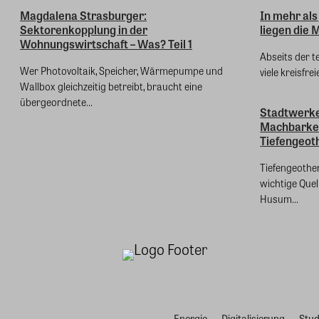
Magdalena Strasburger:
In mehr als
Sektorenkopplung in der
liegen die M
Wohnungswirtschaft – Was? Teil 1
Abseits der t
Wer Photovoltaik, Speicher, Wärmepumpe und
viele kreisfre
Wallbox gleichzeitig betreibt, braucht eine
übergeordnete...
Stadtwerk
Machbarkei
Tiefengeot
Tiefengeothe
wichtige Que
Husum...
Energie
Digitalisierung
Stud