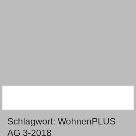
NACHHALTIG
WOHNEN UND BAUEN
Schlagwort:
WohnenPLUS
AG 3-2018