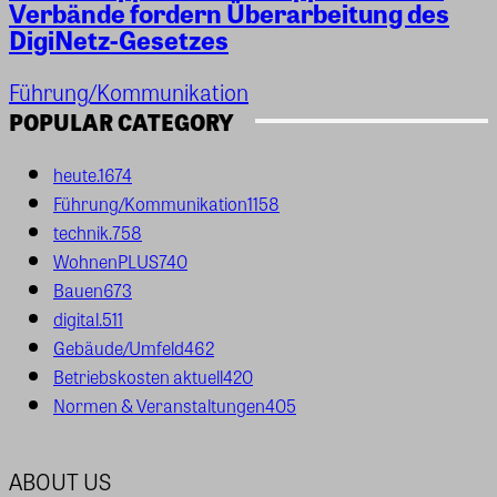
Verbände fordern Überarbeitung des
DigiNetz-Gesetzes
Führung/Kommunikation
POPULAR CATEGORY
heute.
1674
Führung/Kommunikation
1158
technik.
758
WohnenPLUS
740
Bauen
673
digital.
511
Gebäude/Umfeld
462
Betriebskosten aktuell
420
Normen & Veranstaltungen
405
ABOUT US