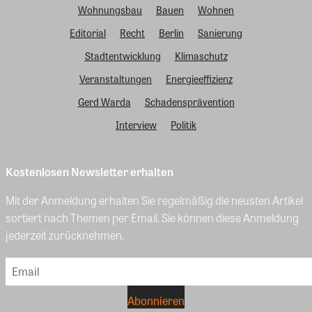
Wohnungsbau
Bauen
Wohnen
Editorial
Recht
Berlin
Sanierung
Stadtentwicklung
Klimaschutz
Veranstaltungen
Energieeffizienz
Gerd Warda
Schadensprävention
Interview
Politik
Kostenlosen Newsletter erhalten
Mit der Anmeldung erhalten Sie regelmäßig die neusten Artikel
sortiert nach Themen per Email. Sie können diese Anmeldung
jederzeit zurücknehmen.