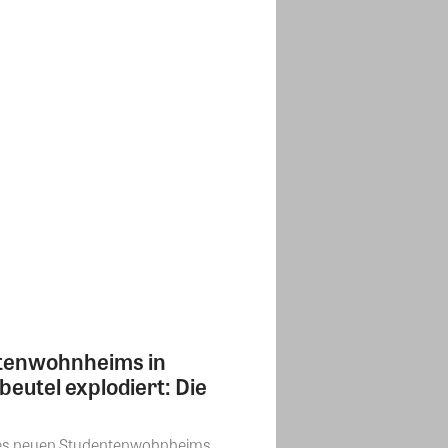
ntenwohnheims in
beutel explodiert: Die
f des neuen Studentenwohnheims