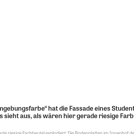
gebungsfarbe“ hat die Fassade eines Stude
 sieht aus, als wären hier gerade riesige Farb
erade riesige Farbbeutel explodiert: Die Bodenplatten im Innenho