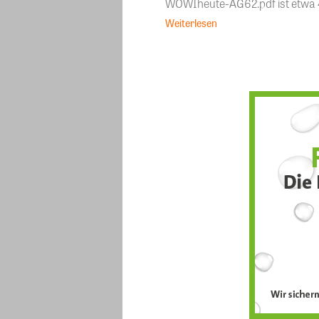
WOWIheute-AG62.pdf ist etwa 4,
Weiterlesen