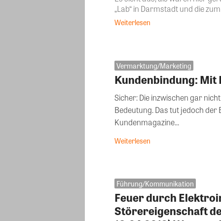
„Lab“ in Darmstadt und die zum 
Weiterlesen
Vermarktung/Marketing
Kundenbindung: Mit 
Sicher: Die inzwischen gar nic
Bedeutung. Das tut jedoch der 
Kundenmagazine...
Weiterlesen
Führung/Kommunikation
Feuer durch Elektroi
Störereigenschaft 