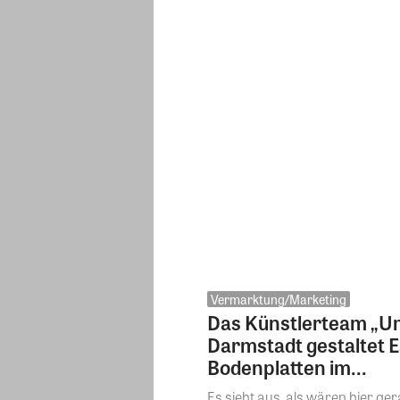
Vermarktung/Marketing
Das Künstlerteam „Um
Darmstadt gestaltet Es
Bodenplatten im...
Es sieht aus, als wären hier g