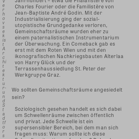
Jahrhundert – etwa die Phalanstère von
V
e
Charles Fourier oder die Familistère von
r
Jean-Baptiste André Godin. Mit der
h
o
Industrialisierung ging der sozial-
v
utopistische Grundgedanke verloren,
s
Gemeinschaftsräume wurden eher zu
e
k
einem paternalistischen Instrumentarium
is
der Überwachung. Ein Comeback gab es
t
A
erst mit dem Roten Wien und mit den
r
ikonografischen Nachkriegsbauten Alterlaa
c
hi
von Harry Glück und der
t
Terrassenhaussiedlung St. Peter der
e
Werkgruppe Graz.
k
t
u
r-
Wo sollten Gemeinschaftsräume angesiedelt
u
n
sein?
d
S
Soziologisch gesehen handelt es sich dabei
t
a
um Schwellenräume zwischen öffentlich
d
und privat. Jede Schwelle ist ein
tf
o
supersensibler Bereich, bei dem man sich
r
fragen muss: Warum sollte ich diese
s