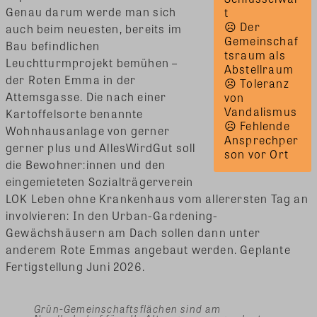
Genau darum werde man sich
t 
☹ Der 
auch beim neuesten, bereits im
Gemeinschaf
Bau befindlichen
tsraum als 
Leuchtturmprojekt bemühen –
Abstellraum 
der Roten Emma in der
☹ Toleranz 
Attemsgasse. Die nach einer
von 
Vandalismus 
Kartoffelsorte benannte
☹ Fehlende 
Wohnhausanlage von gerner
Ansprechper
gerner plus und AllesWirdGut soll
son vor Ort
die Bewohner:innen und den
eingemieteten Sozialträgerverein
LOK Leben ohne Krankenhaus vom allerersten Tag an
involvieren: In den Urban-Gardening-
Gewächshäusern am Dach sollen dann unter
anderem Rote Emmas angebaut werden. Geplante
Fertigstellung Juni 2026.
Grün-Gemeinschaftsflächen sind am