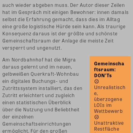
auch wieder abgeben muss. Der Autor dieser Zeilen
hat im Gespräch mit einigen Bewohner: innen damals
selbst die Erfahrung gemacht, dass dies im Alltag
eine große logistische Hürde sein kann. Als traurige
Konsequenz daraus ist der größte und schönste
Gemeinschaftsraum der Anlage die meiste Zeit
versperrt und ungenutzt.
Am Nordbahnhof hat die Migra
Gemeinscha
daraus gelernt und im neuen,
ftsraum: 
gelbweißen Querkraft-Wohnbau
DON’Ts
ein digitales Buchungs- und
☹ 
Unrealistisch
Zutrittssystem installiert, das den
e, 
Zutritt erleichtert und zugleich
überzogene 
einen statistischen Überblick
LOIs im 
über die Nutzung und Beliebtheit
Wettbewerb 
der einzelnen
☹ 
Unattraktive 
Gemeinschaftseinrichtungen
Restfläche 
ermöglicht. Für den großen