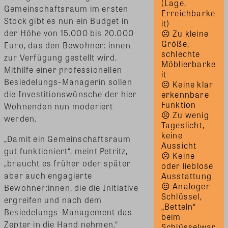
(Lage, 
Gemeinschaftsraum im ersten
Erreichbarke
Stock gibt es nun ein Budget in
it) 
der Höhe von 15.000 bis 20.000
☹ Zu kleine 
Größe, 
Euro, das den Bewohner: innen
schlechte 
zur Verfügung gestellt wird.
Möblierbarke
Mithilfe einer professionellen
it 
Besiedelungs-Managerin sollen
☹ Keine klar 
die Investitionswünsche der hier
erkennbare 
Funktion 
Wohnenden nun moderiert
☹ Zu wenig 
werden.
Tageslicht, 
keine 
„Damit ein Gemeinschaftsraum
Aussicht 
gut funktioniert“, meint Petritz,
☹ Keine 
„braucht es früher oder später
oder lieblose 
aber auch engagierte
Ausstattung 
☹ Analoger 
Bewohner:innen, die die Initiative
Schlüssel, 
ergreifen und nach dem
„Betteln“ 
Besiedelungs-Management das
beim 
Zepter in die Hand nehmen.“
Schlüsselwar