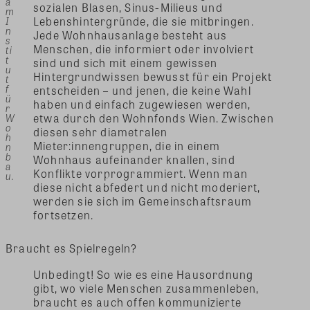
a
sozialen Blasen, Sinus-Milieus und
m
Lebenshintergründe, die sie mitbringen.
I
n
Jede Wohnhausanlage besteht aus
s
Menschen, die informiert oder involviert
ti
t
sind und sich mit einem gewissen
u
Hintergrundwissen bewusst für ein Projekt
t
f
entscheiden – und jenen, die keine Wahl
ü
haben und einfach zugewiesen werden,
r
etwa durch den Wohnfonds Wien. Zwischen
W
o
diesen sehr diametralen
h
Mieter:innengruppen, die in einem
n
b
Wohnhaus aufeinander knallen, sind
a
Konflikte vorprogrammiert. Wenn man
u.
diese nicht abfedert und nicht moderiert,
werden sie sich im Gemeinschaftsraum
fortsetzen.
Braucht es Spielregeln?
Unbedingt! So wie es eine Hausordnung
gibt, wo viele Menschen zusammenleben,
braucht es auch offen kommunizierte