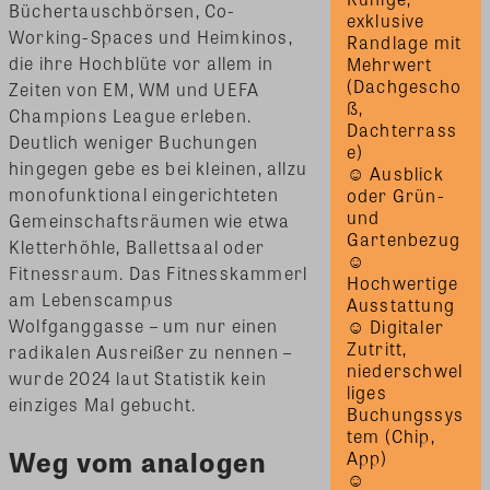
Büchertauschbörsen, Co-
exklusive 
Working-Spaces und Heimkinos,
Randlage mit 
die ihre Hochblüte vor allem in
Mehrwert 
(Dachgescho
Zeiten von EM, WM und UEFA
ß, 
Champions League erleben.
Dachterrass
Deutlich weniger Buchungen
e) 
hingegen gebe es bei kleinen, allzu
☺ Ausblick 
monofunktional eingerichteten
oder Grün- 
und 
Gemeinschaftsräumen wie etwa
Gartenbezug 
Kletterhöhle, Ballettsaal oder
☺ 
Fitnessraum. Das Fitnesskammerl
Hochwertige 
am Lebenscampus
Ausstattung 
Wolfganggasse – um nur einen
☺ Digitaler 
Zutritt, 
radikalen Ausreißer zu nennen –
niederschwel
wurde 2024 laut Statistik kein
liges 
einziges Mal gebucht.
Buchungssys
tem (Chip, 
Weg vom analogen
App) 
☺ 