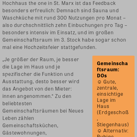
Hochhaus the one in St. Marx ist das Feedback
besonders erfreulich: Demnach sind Sauna und
Waschküche mit rund 300 Nutzungen pro Monat –
also durchschnittlich zehn Einbuchungen pro Tag –
besonders intensiv im Einsatz, und im großen
Gemeinschaftsraum im 3. Stock habe sogar schon
mal eine Hochzeitsfeier stattgefunden.
„Je größer der Raum, je besser
Gemeinscha
die Lage im Haus und je
ftsraum: 
spezifischer die Funktion und
DOs
Ausstattung, desto besser wird
☺ Gute, 
zentrale, 
das Angebot von den Mieter:
einsichtige 
innen angenommen.“ Zu den
Lage im 
beliebtesten
Haus 
Gemeinschaftsräumen bei Neues
(Erdgeschoß
Leben zählen
, 
Stiegenhaus) 
Gemeinschaftsküchen,
☺ Alternativ: 
Gästewohnungen,
Ruhige, 