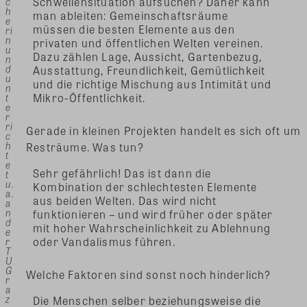
Schwellensituation aufsuchen? Daher kann
c
h
man ableiten: Gemeinschaftsräume
e
müssen die besten Elemente aus den
ri
n
privaten und öffentlichen Welten vereinen.
u
Dazu zählen Lage, Aussicht, Gartenbezug,
n
d
Ausstattung, Freundlichkeit, Gemütlichkeit
u
und die richtige Mischung aus Intimität und
n
Mikro-Öffentlichkeit.
t
e
r
ri
Gerade in kleinen Projekten handelt es sich oft um
c
h
Resträume. Was tun?
t
e
Sehr gefährlich! Das ist dann die
t
u.
Kombination der schlechtesten Elemente
a.
aus beiden Welten. Das wird nicht
a
n
funktionieren – und wird früher oder später
d
mit hoher Wahrscheinlichkeit zu Ablehnung
e
oder Vandalismus führen.
r
T
U
G
Welche Faktoren sind sonst noch hinderlich?
r
a
z
Die Menschen selber beziehungsweise die