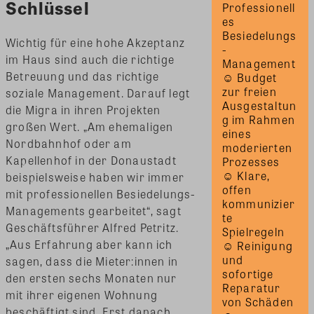
Schlüssel
Professionell
es 
Besiedelungs
Wichtig für eine hohe Akzeptanz
- 
im Haus sind auch die richtige
Management 
Betreuung und das richtige
☺ Budget 
zur freien 
soziale Management. Darauf legt
Ausgestaltun
die Migra in ihren Projekten
g im Rahmen 
großen Wert. „Am ehemaligen
eines 
Nordbahnhof oder am
moderierten 
Kapellenhof in der Donaustadt
Prozesses 
☺ Klare, 
beispielsweise haben wir immer
offen 
mit professionellen Besiedelungs-
kommunizier
Managements gearbeitet“, sagt
te 
Geschäftsführer Alfred Petritz.
Spielregeln 
„Aus Erfahrung aber kann ich
☺ Reinigung 
und 
sagen, dass die Mieter:innen in
sofortige 
den ersten sechs Monaten nur
Reparatur 
mit ihrer eigenen Wohnung
von Schäden 
beschäftigt sind. Erst danach