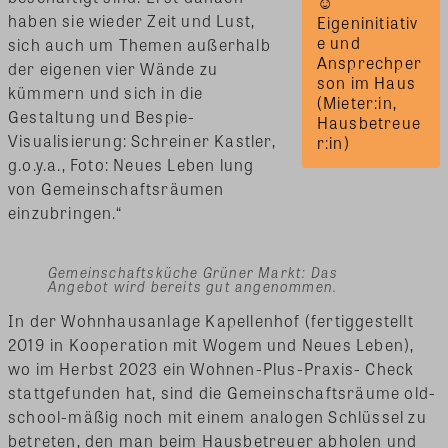
☺ 
haben sie wieder Zeit und Lust,
Eigeninitiativ
e und 
sich auch um Themen außerhalb
Ansprechper
der eigenen vier Wände zu
son im Haus 
kümmern und sich in die
(Mieter:in, 
Gestaltung und Bespie-
Hausbetreue
Visualisierung: Schreiner Kastler,
r:in)
g.o.y.a., Foto: Neues Leben lung
von Gemeinschaftsräumen
einzubringen.“
Gemeinschaftsküche Grüner Markt: Das
Angebot wird bereits gut angenommen.
In der Wohnhausanlage Kapellenhof (fertiggestellt
2019 in Kooperation mit Wogem und Neues Leben),
wo im Herbst 2023 ein Wohnen-Plus-Praxis- Check
stattgefunden hat, sind die Gemeinschaftsräume old-
school-mäßig noch mit einem analogen Schlüssel zu
betreten, den man beim Hausbetreuer abholen und