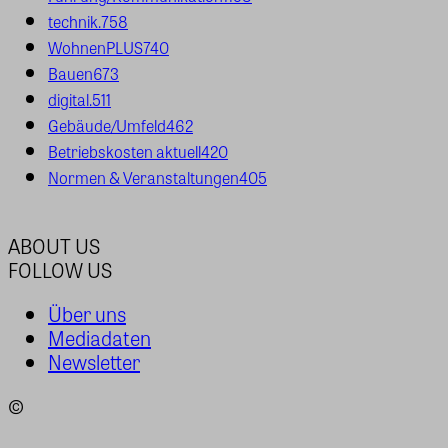
technik.
758
WohnenPLUS
740
Bauen
673
digital.
511
Gebäude/Umfeld
462
Betriebskosten aktuell
420
Normen & Veranstaltungen
405
ABOUT US
FOLLOW US
Über uns
Mediadaten
Newsletter
©