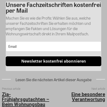
Unsere Fachzeitschriften kostenfrei
Kommentar
per Mail
Machen Sie es wie die Profis: Wählen Sie aus, welche
unserer Fachzeitschriften Sie erhalten möchten und
empfangen Sie Fakten und Lösungen für die
Wohnungswirtschaft direkt in Ihrem Mailpostfach.
Newsletter kostenfrei abonnieren
Lesen Sie die nächsten Artikel dieser Ausgabe
Previous article
Next article
Zia-
Eine besondere
Frühjahrsgutachten –
Verantwortung
Beim Wohnungsbau