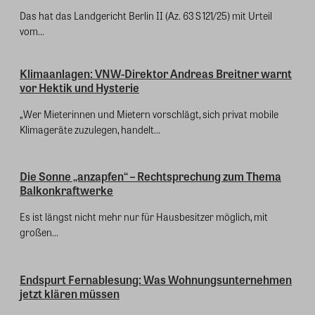
Das hat das Landgericht Berlin II (Az. 63 S 121/25) mit Urteil
vom...
Klimaanlagen: VNW-Direktor Andreas Breitner warnt
vor Hektik und Hysterie
„Wer Mieterinnen und Mietern vorschlägt, sich privat mobile
Klimageräte zuzulegen, handelt...
Die Sonne „anzapfen“ – Rechtsprechung zum Thema
Balkonkraftwerke
Es ist längst nicht mehr nur für Hausbesitzer möglich, mit
großen...
Endspurt Fernablesung: Was Wohnungsunternehmen
jetzt klären müssen