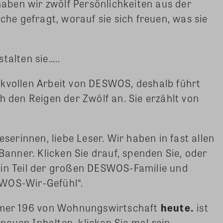
 haben wir zwölf Persönlichkeiten aus der
e gefragt, worauf sie sich freuen, was sie
talten sie…..
rkvollen Arbeit von DESWOS, deshalb führt
en Reigen der Zwölf an. Sie erzählt von
eserinnen, liebe Leser. Wir haben in fast allen
nner. Klicken Sie drauf, spenden Sie, oder
ein Teil der großen DESWOS-Familie und
SWOS-Wir-Gefühl“.
er 196 von Wohnungswirtschaft
heute.
ist
t neuen Inhalten, klicken Sie mal rein.