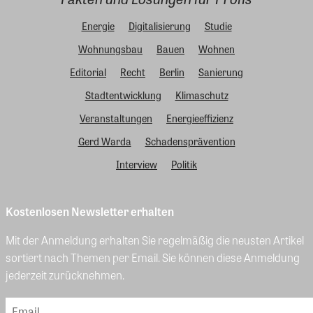
Energie
Digitalisierung
Studie
Wohnungsbau
Bauen
Wohnen
Editorial
Recht
Berlin
Sanierung
Stadtentwicklung
Klimaschutz
Veranstaltungen
Energieeffizienz
Gerd Warda
Schadensprävention
Interview
Politik
Kostenlosen Newsletter erhalten
Mit der Anmeldung erhalten Sie regelmäßig die neusten Artikel
sortiert nach Themen per Email. Sie können diese Anmeldung
jederzeit zurücknehmen.