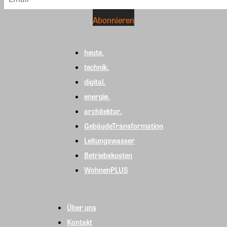
heute.
technik.
digital.
energie.
architektur.
GebäudeTransformation
Leitungswasser
Betriebskosten
WohnenPLUS
Über uns
Kontakt