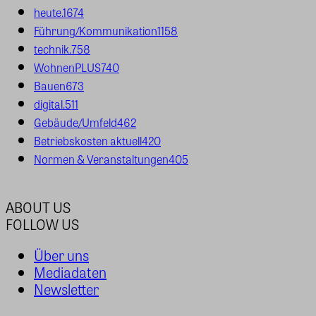
heute.
1674
Führung/Kommunikation
1158
technik.
758
WohnenPLUS
740
Bauen
673
digital.
511
Gebäude/Umfeld
462
Betriebskosten aktuell
420
Normen & Veranstaltungen
405
ABOUT US
FOLLOW US
Über uns
Mediadaten
Newsletter