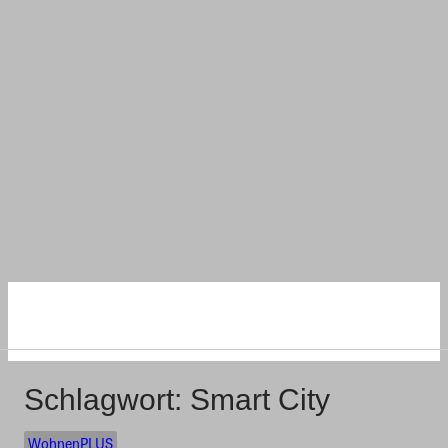
NACHHALTIG
WOHNEN UND BAUEN
Schlagwort:
Smart City
WohnenPLUS