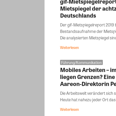
gif-Mietspiegelrepor
Mietspiegel der acht
Deutschlands
Der gif-Mietspiegelreport 2019 be
Bestandsaufnahme der Mietspie
Die analysierten Mietspiegel sind
Weiterlesen
Führung/Kommunikation
Mobiles Arbeiten – i
liegen Grenzen? Eine
Aareon-Direktorin P
Die Arbeitswelt verändert sich ste
Heute hat nahezu jeder Ort das 
Weiterlesen