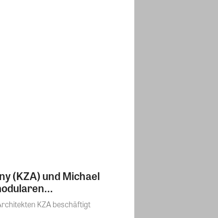
any (KZA) und Michael
odularen...
chitekten KZA beschäftigt