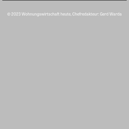
© 2023 Wohnungswirtschaft heute, Chefredakteur: Gerd Warda