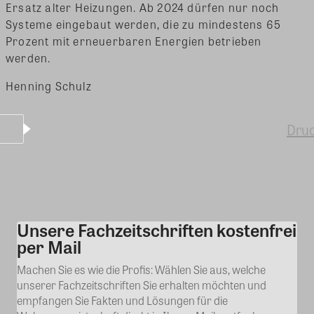
Ersatz alter Heizungen. Ab 2024 dürfen nur noch
Systeme eingebaut werden, die zu mindestens 65
Prozent mit erneuerbaren Energien betrieben
werden.
Henning Schulz
Dru
Unsere Fachzeitschriften kostenfrei
Kommentar
per Mail
Machen Sie es wie die Profis: Wählen Sie aus, welche
unserer Fachzeitschriften Sie erhalten möchten und
empfangen Sie Fakten und Lösungen für die