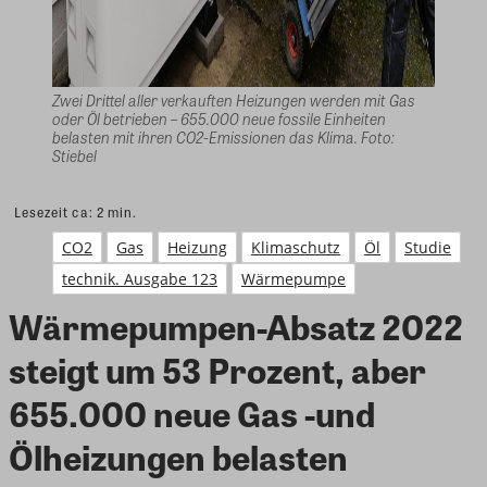
Zwei Drittel aller verkauften Heizungen werden mit Gas
oder Öl betrieben – 655.000 neue fossile Einheiten
belasten mit ihren CO2-Emissionen das Klima. Foto:
Stiebel
Lesezeit ca:
2
min.
CO2
Gas
Heizung
Klimaschutz
Öl
Studie
technik. Ausgabe 123
Wärmepumpe
Wärmepumpen-Absatz 2022
steigt um 53 Prozent, aber
655.000 neue Gas -und
Ölheizungen belasten