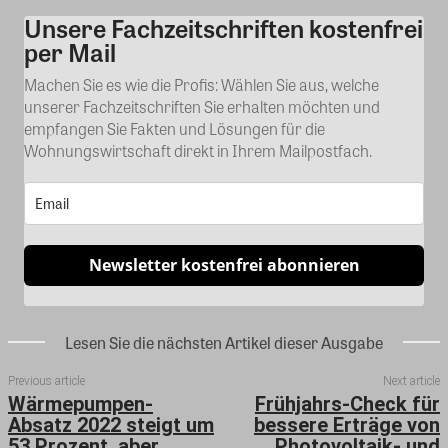
Unsere Fachzeitschriften kostenfrei
Kommentar
per Mail
Machen Sie es wie die Profis: Wählen Sie aus, welche
unserer Fachzeitschriften Sie erhalten möchten und
empfangen Sie Fakten und Lösungen für die
Wohnungswirtschaft direkt in Ihrem Mailpostfach.
Newsletter kostenfrei abonnieren
Lesen Sie die nächsten Artikel dieser Ausgabe
Previous article
Next article
Wärmepumpen-
Frühjahrs-Check für
Absatz 2022 steigt um
bessere Erträge von
53 Prozent, aber
Photovoltaik- und