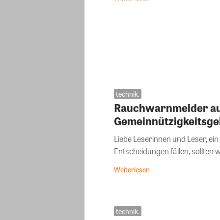
technik.
Rauchwarnmelder au
Gemeinnützigkeitsge
Liebe Leserinnen und Leser, ein Planer hat mir einmal gesagt: Bevor wir
Entscheidungen fällen, sollten w
Weiterlesen
technik.