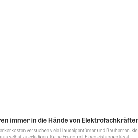
ren immer in die Hände von Elektrofachkräfte
rkerkosten versuchen viele Hauseigentümer und Bauherren, kle
 selbst zu erledigen. Keine Frage, mit Eigenleistungen lässt...