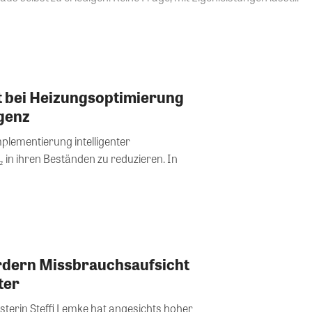
t bei Heizungsoptimierung
igenz
mplementierung intelligenter
 in ihren Beständen zu reduzieren. In
ordern Missbrauchsaufsicht
ter
erin Steffi Lemke hat angesichts hoher