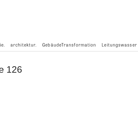
ie.
architektur.
GebäudeTransformation
Leitungswasser
e 126