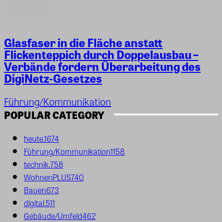
Glasfaser in die Fläche anstatt
Flickenteppich durch Doppelausbau –
Verbände fordern Überarbeitung des
DigiNetz-Gesetzes
Führung/Kommunikation
POPULAR CATEGORY
heute.
1674
Führung/Kommunikation
1158
technik.
758
WohnenPLUS
740
Bauen
673
digital.
511
Gebäude/Umfeld
462