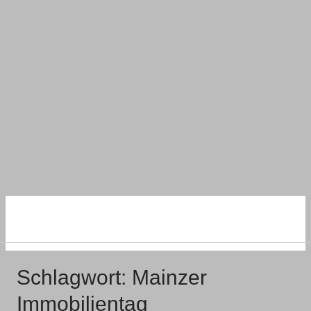
NACHHALTIG
WOHNEN UND BAUEN
Schlagwort:
Mainzer
Immobilientag