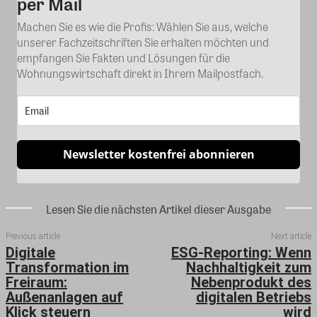
per Mail
Machen Sie es wie die Profis: Wählen Sie aus, welche
unserer Fachzeitschriften Sie erhalten möchten und
empfangen Sie Fakten und Lösungen für die
Wohnungswirtschaft direkt in Ihrem Mailpostfach.
Newsletter kostenfrei abonnieren
Lesen Sie die nächsten Artikel dieser Ausgabe
Previous article
Next article
Digitale
ESG-Reporting: Wenn
Transformation im
Nachhaltigkeit zum
Freiraum:
Nebenprodukt des
Außenanlagen auf
digitalen Betriebs
Klick steuern
wird