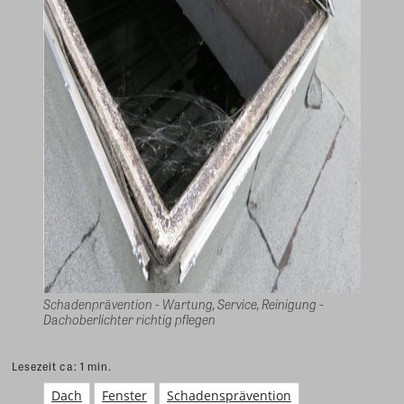
Schadenprävention - Wartung, Service, Reinigung -
Dachoberlichter richtig pflegen
Lesezeit ca:
1
min.
Dach
Fenster
Schadensprävention