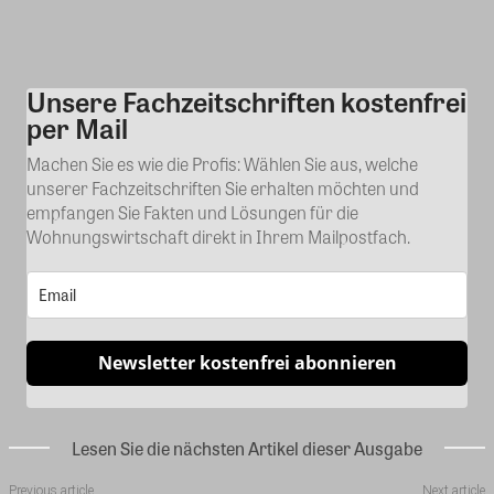
Unsere Fachzeitschriften kostenfrei
Kommentar
per Mail
Machen Sie es wie die Profis: Wählen Sie aus, welche
unserer Fachzeitschriften Sie erhalten möchten und
empfangen Sie Fakten und Lösungen für die
Wohnungswirtschaft direkt in Ihrem Mailpostfach.
Newsletter kostenfrei abonnieren
Lesen Sie die nächsten Artikel dieser Ausgabe
Previous article
Next article