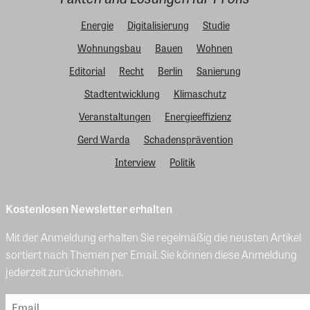
Energie
Digitalisierung
Studie
Wohnungsbau
Bauen
Wohnen
Editorial
Recht
Berlin
Sanierung
Stadtentwicklung
Klimaschutz
Veranstaltungen
Energieeffizienz
Gerd Warda
Schadensprävention
Interview
Politik
Kostenlosen Newsletter erhalten
Mit der Anmeldung erhalten Sie regelmäßig die neusten Artikel
sortiert nach Themen per Email. Sie können diese Anmeldung
jederzeit zurücknehmen.