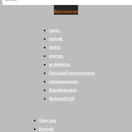
heute.
technik.
digital.
energie.
architektur.
GebäudeTransformation
Leitungswasser
Betriebskosten
WohnenPLUS
Über uns
Kontakt