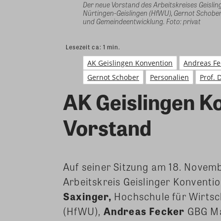
Der neue Vorstand des Arbeitskreises Geislin
Nürtingen-Geislingen (HfWU), Gernot Scho
und Gemeindeentwicklung. Foto: privat
Lesezeit ca:
1
min.
AK Geislingen Konvention
Andreas Fe
Gernot Schober
Personalien
Prof. 
AK Geislingen K
Vorstand
Auf seiner Sitzung am 18. Novemb
Arbeitskreis Geislinger Konventi
Saxinger,
Hochschule für Wirtsc
(HfWU),
Andreas Fecker
GBG Ma