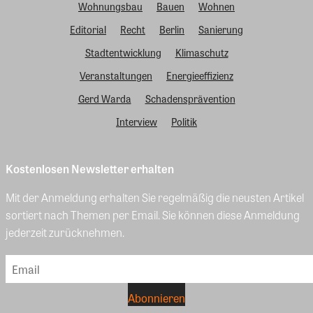
Wohnungsbau
Bauen
Wohnen
Editorial
Recht
Berlin
Sanierung
Stadtentwicklung
Klimaschutz
Veranstaltungen
Energieeffizienz
Gerd Warda
Schadensprävention
Interview
Politik
Kostenlosen Newsletter erhalten
Mit der Anmeldung erhalten Sie regelmäßig die neusten Artikel
sortiert nach Themen per Email. Sie können diese Anmeldung
jederzeit zurücknehmen.