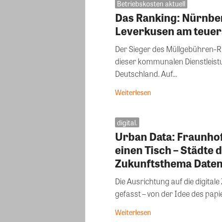
Betriebskosten aktuell
Das Ranking: Nürnbe
Leverkusen am teuer
Der Sieger des Müllgebühren-Ra
dieser kommunalen Dienstleistu
Deutschland. Auf...
Weiterlesen
digital.
Urban Data: Fraunhof
einen Tisch – Städte
Zukunftsthema Date
Die Ausrichtung auf die digital
gefasst – von der Idee des papie
Weiterlesen