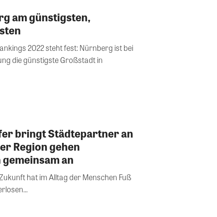
rg am günstigsten,
sten
nkings 2022 steht fest: Nürnberg ist bei
ng die günstigste Großstadt in
er bringt Städtepartner an
 der Region gehen
n gemeinsam an
e Zukunft hat im Alltag der Menschen Fuß
rlosen...