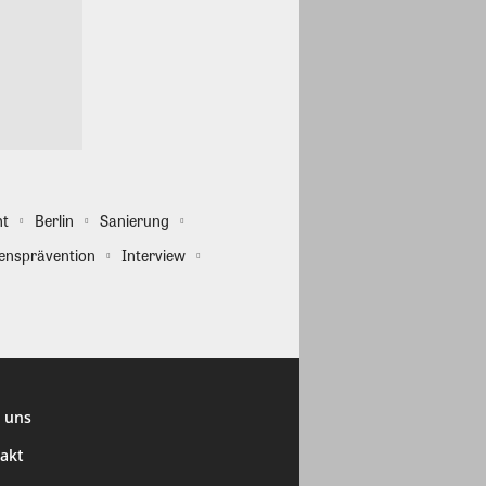
ht
Berlin
Sanierung
ensprävention
Interview
 uns
akt