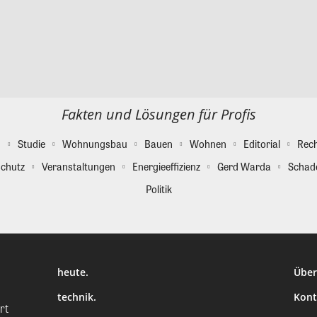
Fakten und Lösungen für Profis
g
Studie
Wohnungsbau
Bauen
Wohnen
Editorial
Rec
chutz
Veranstaltungen
Energieeffizienz
Gerd Warda
Schad
Politik
heute.
Über
technik.
Kont
rt