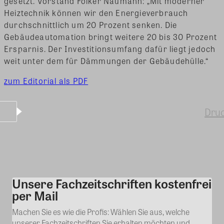
gesetzt. Vorstand Folker Naumann: „Mit moderner
Heiztechnik können wir den Energieverbrauch
durchschnittlich um 20 Prozent senken. Die
Gebäudeautomation bringt weitere 20 bis 30 Prozent
Ersparnis. Der Investitionsumfang dafür liegt jedoch
weit unter dem für Dämmungen der Gebäudehülle.“
zum Editorial als PDF
Dru
Unsere Fachzeitschriften kostenfrei
Kommentar
per Mail
Machen Sie es wie die Profis: Wählen Sie aus, welche
unserer Fachzeitschriften Sie erhalten möchten und