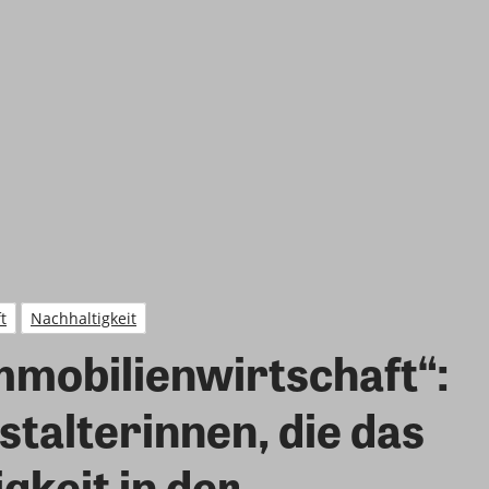
t
Nachhaltigkeit
mmobilienwirtschaft“:
talterinnen, die das
keit in der