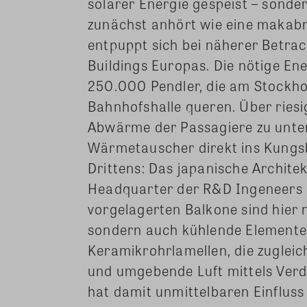
solarer Energie gespeist – sond
zunächst anhört wie eine makab
entpuppt sich bei näherer Betrac
Buildings Europas. Die nötige En
250.000 Pendler, die am Stockho
Bahnhofshalle queren. Über riesi
Abwärme der Passagiere zu unter
Wärmetauscher direkt ins Kungs
Drittens: Das japanische Archite
Headquarter der R&D Ingeneers e
vorgelagerten Balkone sind hier
sondern auch kühlende Elemente.
Keramikrohrlamellen, die zugleic
und umgebende Luft mittels Verdu
hat damit unmittelbaren Einflus