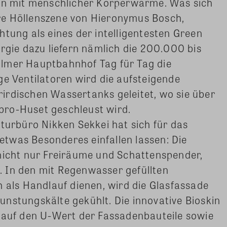
ern mit menschlicher Körperwärme. Was sich
re Höllenszene von Hieronymus Bosch,
htung als eines der intelligentesten Green
ergie dazu liefern nämlich die 200.000 bis
lmer Hauptbahnhof Tag für Tag die
ge Ventilatoren wird die aufsteigende
irdischen Wassertanks geleitet, wo sie über
bro-Huset geschleust wird.
kturbüro Nikken Sekkei hat sich für das
twas Besonderes einfallen lassen: Die
 nicht nur Freiräume und Schattenspender,
 In den mit Regenwasser gefüllten
h als Handlauf dienen, wird die Glasfassade
nstungskälte gekühlt. Die innovative Bioskin
s auf den U-Wert der Fassadenbauteile sowie