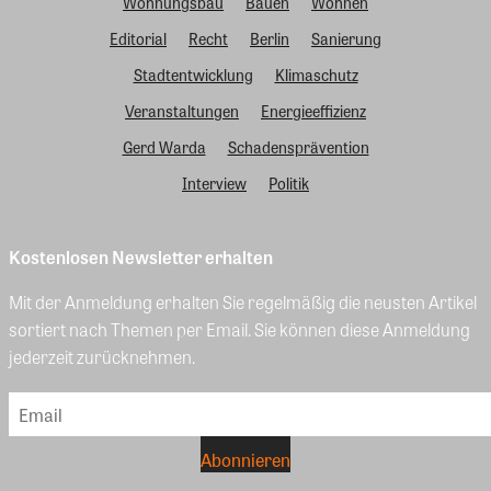
Wohnungsbau
Bauen
Wohnen
Editorial
Recht
Berlin
Sanierung
Stadtentwicklung
Klimaschutz
Veranstaltungen
Energieeffizienz
Gerd Warda
Schadensprävention
Interview
Politik
Kostenlosen Newsletter erhalten
Mit der Anmeldung erhalten Sie regelmäßig die neusten Artikel
sortiert nach Themen per Email. Sie können diese Anmeldung
jederzeit zurücknehmen.