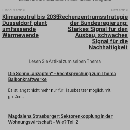
Previous article
Next article
Klimaneutral bis 2035:
Rechenzentrumsstrategie
Düsseldorf plant
der Bundesregierung:
umfassende
Starkes Signal für den
Wärmewende
Ausbau, schwaches
Signal für die
Nachhaltigkeit
Lesen Sie Artikel zum selben Thema
Die Sonne „anzapfen“ – Rechtsprechung zum Thema
Balkonkraftwerke
Es ist längst nicht mehr nur für Hausbesitzer möglich, mit
großen...
Magdalena Strasburger: Sektorenkopplung in der
Wohnungswirtschaft – Wie? Teil 2