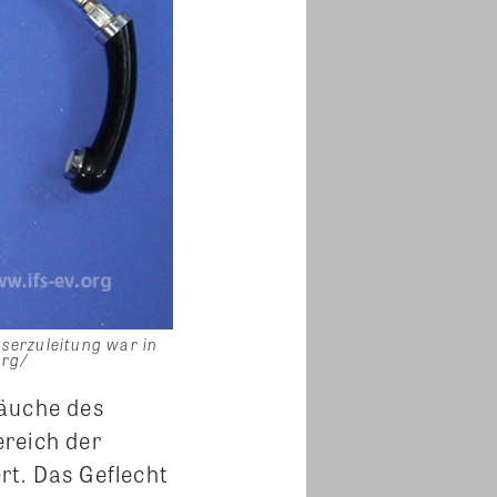
serzuleitung war in
org/
läuche des
ereich der
rt. Das Geflecht