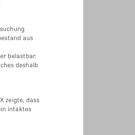
t
rsuchung
bestand aus
er belastbar.
uches deshalb
X zeigte, dass
in intaktes