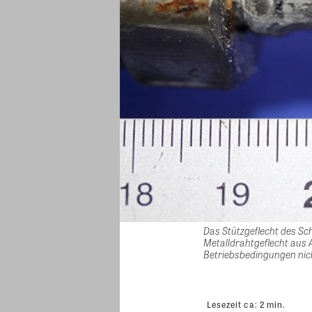
Das Stützgeflecht des Sc
Metalldrahtgeflecht aus 
Betriebsbedingungen nich
Lesezeit ca:
2
min.