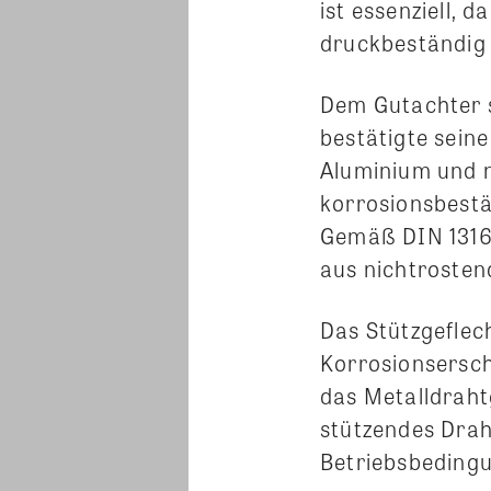
ist essenziell, 
druckbeständig 
Dem Gutachter s
bestätigte sein
Aluminium und n
korrosionsbestä
Gemäß DIN 13168
aus nichtrosten
Das Stützgeflec
Korrosionsersch
das Metalldraht
stützendes Drah
Betriebsbedingu