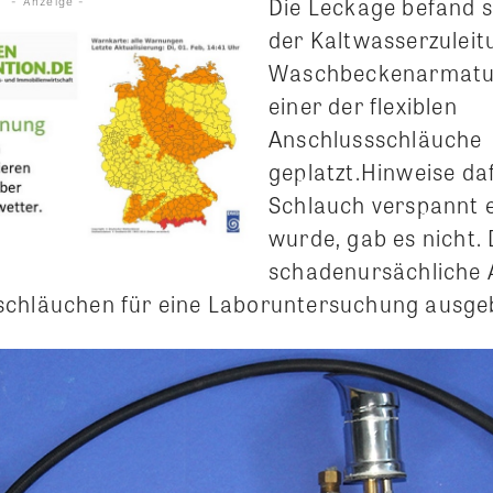
Die Leckage befand s
- Anzeige -
der Kaltwasserzuleit
Waschbeckenarmatur
einer der flexiblen
Anschlussschläuche
geplatzt.Hinweise daf
Schlauch verspannt 
wurde, gab es nicht. 
schadenursächliche
schläuchen für eine Laboruntersuchung ausge