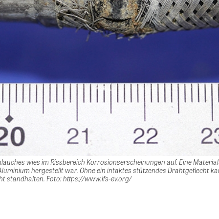
hlauches wies im Rissbereich Korrosionserscheinungen auf. Eine Materia
Aluminium hergestellt war. Ohne ein intaktes stützendes Drahtgeflecht k
t standhalten. Foto: https://www.ifs-ev.org/