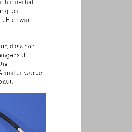
ich innerhalb
ung der
. Hier war
ür, dass der
eingebaut
Die
 Armatur wurde
baut.