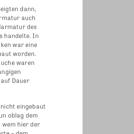
eigten dann,
 Armatur auch
alarmatur des
s handelte. In
ken war eine
ebaut worden.
äuche waren
gängigen
 auf Dauer
 nicht eingebaut
nun oblag dem
, wem hier der
rte – dem