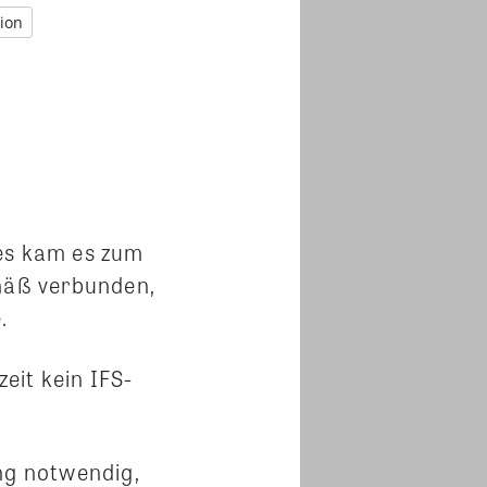
ion
mes kam es zum
mäß verbunden,
.
eit kein IFS-
ng notwendig,