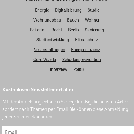
Energie
Digitalisierung
Studie
Wohnungsbau
Bauen
Wohnen
Editorial
Recht
Berlin
Sanierung
Stadtentwicklung
Klimaschutz
Veranstaltungen
Energieeffizienz
Gerd Warda
Schadensprävention
Interview
Politik
Kostenlosen Newsletter erhalten
Mit der Anmeldung erhalten Sie regelmäßig die neusten Artikel
sortiert nach Themen per Email. Sie können diese Anmeldung
jederzeit zurücknehmen.