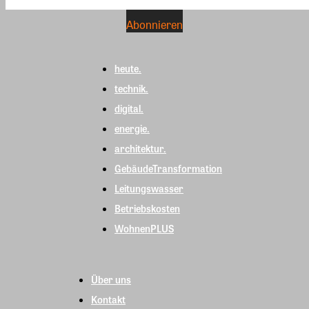
heute.
technik.
digital.
energie.
architektur.
GebäudeTransformation
Leitungswasser
Betriebskosten
WohnenPLUS
Über uns
Kontakt