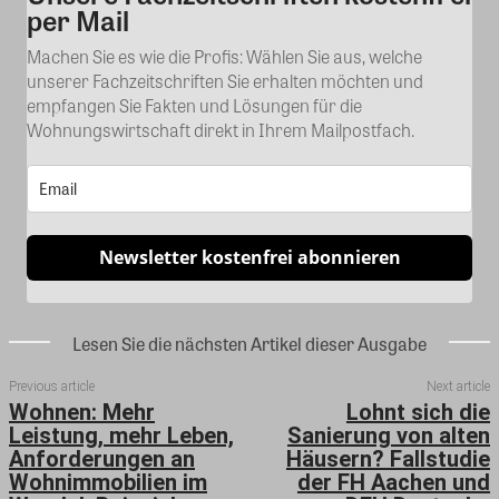
per Mail
Machen Sie es wie die Profis: Wählen Sie aus, welche
unserer Fachzeitschriften Sie erhalten möchten und
empfangen Sie Fakten und Lösungen für die
Wohnungswirtschaft direkt in Ihrem Mailpostfach.
Newsletter kostenfrei abonnieren
Lesen Sie die nächsten Artikel dieser Ausgabe
Previous article
Next article
Wohnen: Mehr
Lohnt sich die
Leistung, mehr Leben,
Sanierung von alten
Anforderungen an
Häusern? Fallstudie
Wohnimmobilien im
der FH Aachen und