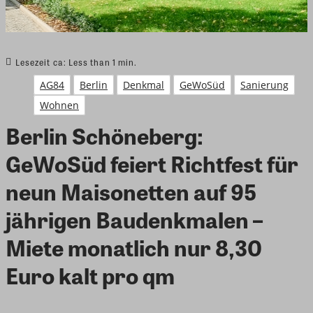
Lesezeit ca:
Less than 1
min.
AG84
Berlin
Denkmal
GeWoSüd
Sanierung
Wohnen
Berlin Schöneberg:
GeWoSüd feiert Richtfest für
neun Maisonetten auf 95
jährigen Baudenkmalen –
Miete monatlich nur 8,30
Euro kalt pro qm