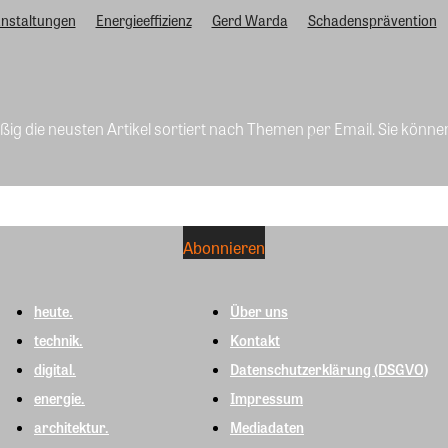
nstaltungen
Energieeffizienz
Gerd Warda
Schadensprävention
ig die neusten Artikel sortiert nach Themen per Email. Sie könne
heute.
Über uns
technik.
Kontakt
digital.
Datenschutzerklärung (DSGVO)
energie.
Impressum
architektur.
Mediadaten