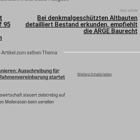
Next article
t
Bei denkmalgeschützten Altbauten
f 95
detailliert Bestand erkunden, empfiehlt
die ARGE Baurecht
m
e Artikel zum selben Thema
anieren: Ausschreibung für
Weitere Inhalte laden
Rahmenvereinbarung startet
irtschaft steuert zielstrebig auf
en Meilenstein beim seriellen