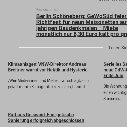
Previous article
Berlin Schöneberg: GeWoSüd feier
Richtfest für neun Maisonetten au
jährigen Baudenkmalen – Miete
monatlich nur 8,30 Euro kalt pro q
Lesen Si
Klimaanlagen: VNW-Direktor Andreas
Serielles S
Breitner warnt vor Hektik und Hysterie
neue GdW-
Ende Juni
„Wer Mieterinnen und Mietern vorschlägt, sich
Die Wohnungsw
privat mobile Klimageräte zuzulegen, handelt...
einen wichtig
Sanieren...
Rathaus Geisweid: Energetische
Sanierung erfolgreich abgeschlossen