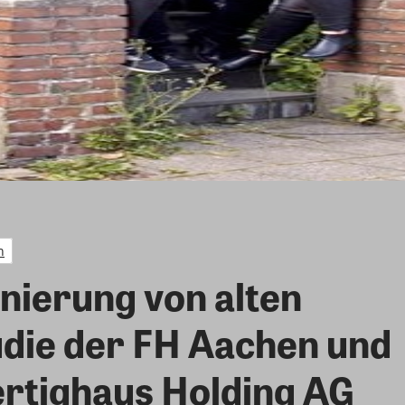
n
anierung von alten
udie der FH Aachen und
rtighaus Holding AG