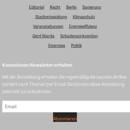
Editorial
Recht
Berlin
Sanierung
Stadtentwicklung
Klimaschutz
Veranstaltungen
Energieeffizienz
Gerd Warda
Schadensprävention
Interview
Politik
Kostenlosen Newsletter erhalten
Mit der Anmeldung erhalten Sie regelmäßig die neusten Artikel
sortiert nach Themen per Email. Sie können diese Anmeldung
jederzeit zurücknehmen.