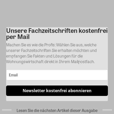
Unsere Fachzeitschriften kostenfrei
Kommentar
per Mail
Machen Sie es wie die Profis: Wählen Sie aus, welche
unserer Fachzeitschriften Sie erhalten möchten und
empfangen Sie Fakten und Lösungen für die
Wohnungswirtschaft direkt in Ihrem Mailpostfach.
Newsletter kostenfrei abonnieren
Lesen Sie die nächsten Artikel dieser Ausgabe