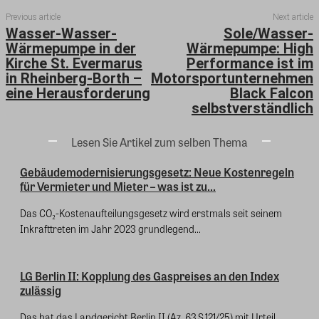
Previous article
Next article
Wasser-Wasser-
Sole/Wasser-
Wärmepumpe in der
Wärmepumpe: High
Kirche St. Evermarus
Performance ist im
in Rheinberg-Borth –
Motorsportunternehmen
eine Herausforderung
Black Falcon
selbstverständlich
Lesen Sie Artikel zum selben Thema
Gebäudemodernisierungsgesetz: Neue Kostenregeln
für Vermieter und Mieter – was ist zu...
Das CO₂-Kostenaufteilungsgesetz wird erstmals seit seinem
Inkrafttreten im Jahr 2023 grundlegend...
LG Berlin II: Kopplung des Gaspreises an den Index
zulässig
Das hat das Landgericht Berlin II (Az. 63 S 121/25) mit Urteil