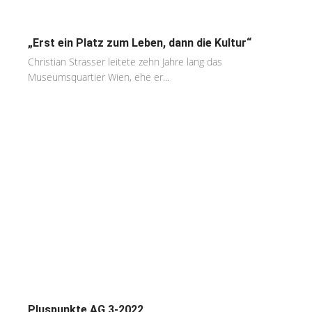
„Erst ein Platz zum Leben, dann die Kultur“
Christian Strasser leitete zehn Jahre lang das
Museumsquartier Wien, ehe er...
Pluspunkte AG 3-2022