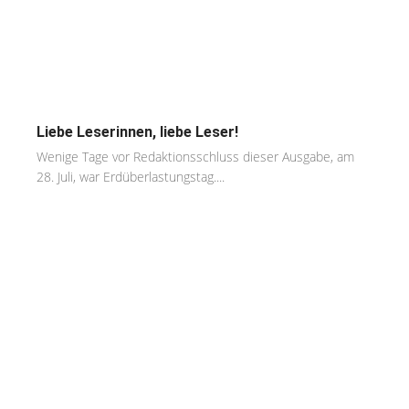
Liebe Leserinnen, liebe Leser!
Wenige Tage vor Redaktionsschluss dieser Ausgabe, am
28. Juli, war Erdüberlastungstag....