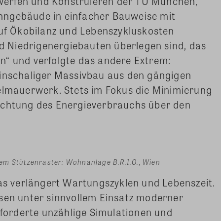
ntwerfen und Konstruieren der TU München,
hngebäude in einfacher Bauweise mit
auf Ökobilanz und Lebenszykluskosten
 Niedrigenergiebauten überlegen sind, das
n“ und verfolgte das andere Extrem:
einschaliger Massivbau aus den gängigen
gelmauerwerk. Stets im Fokus die Minimierung
achtung des Energieverbrauchs über den
em Stützenraster: Wohnanlage B.R.I.O., Wien
das verlängert Wartungszyklen und Lebenszeit.
isen unter sinnvollem Einsatz moderner
erforderte unzählige Simulationen und