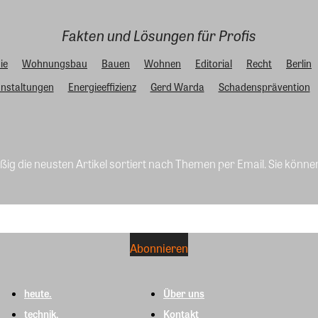
Fakten und Lösungen für Profis
ie
Wohnungsbau
Bauen
Wohnen
Editorial
Recht
Berlin
nstaltungen
Energieeffizienz
Gerd Warda
Schadensprävention
ig die neusten Artikel sortiert nach Themen per Email. Sie könne
heute.
Über uns
technik.
Kontakt