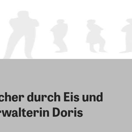
cher durch Eis und
walterin Doris