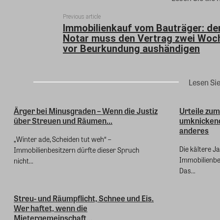
Previous article
Immobilienkauf vom Bauträger: de
Notar muss den Vertrag zwei Woc
vor Beurkundung aushändigen
Lesen Si
Ärger bei Minusgraden – Wenn die Justiz
Urteile zum
über Streuen und Räumen...
umknicken
anderes
„Winter ade, Scheiden tut weh“ –
Die kältere Ja
Immobilienbesitzern dürfte dieser Spruch
Immobilienbe
nicht...
Das...
Streu- und Räumpflicht, Schnee und Eis.
Wer haftet, wenn die
Mietergemeinschaft...