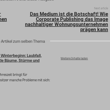
Next article
r
Das Medium ist die Botschaft! Wie
hen
Corporate Publishing das Image
nachhaltiger Wohnungsunternehmen
prägen kann
e Artikel zum selben Thema
 Winterbeginn: Laubfall,
Weitere Inhalte laden
de Bäume, Stürme und
hreszeit bringt für
sitzer manche Probleme mit sich: